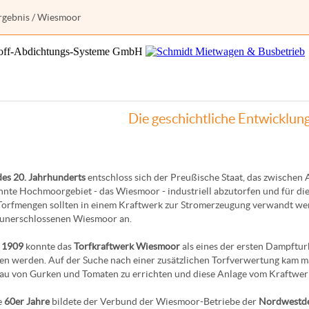
rgebnis
/ Wiesmoor
Die geschichtliche Entwicklu
es 20. Jahrhunderts
entschloss sich der Preußische Staat, das zwischen
te Hochmoorgebiet - das Wiesmoor - industriell abzutorfen und für die 
orfmengen sollten in einem Kraftwerk zur Stromerzeugung verwandt we
 unerschlossenen Wiesmoor an.
e
1909
konnte das
Torfkraftwerk Wiesmoor
als eines der ersten Dampftu
n werden. Auf der Suche nach einer zusätzlichen Torfverwertung kam 
u von Gurken und Tomaten zu errichten und diese Anlage vom Kraftwerk
e
60er Jahre
bildete der Verbund der Wiesmoor-Betriebe der
Nordwestd