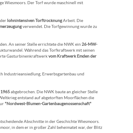
age Wiesmoors. Der Torf wurde maschinell mit
 der
lohnintensiven Torftrocknung
Arbeit. Die
omerzeugung
verwendet. Die Torfgewinnung wurde zu
en. An seiner Stelle errichtete die NWK ein
26-MW-
rukturwandel. Während das Torfkraftwerk mit seinen
erte Gasturbinenkraftwerk
vom Kraftwerk Emden der
rch Industrieansiedlung, Erwerbsgartenbau und
n
1965
abgebrochen. Die NWK baute an gleicher Stelle
eltkrieg entstand auf abgetorften Moorflächen die
ur
"Nordwest-Blumen-Gartenbaugenossenschaft"
entscheidende Abschnitte in der Geschichte Wiesmoors.
or, in dem er in großer Zahl beheimatet war, der Blitz