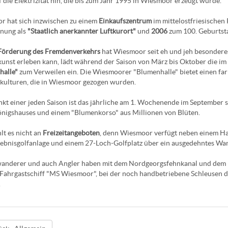
f die Elektrizität hin, die bis zum Jahr 1995 in Wiesmoor erzeugt wurde.
 hat sich inzwischen zu einem
Einkaufszentrum
im mittelostfriesischen
nung als
"Staatlich anerkannter Luftkurort"
und
2006
zum 100. Geburtst
Förderung des Fremdenverkehrs
hat Wiesmoor seit eh und jeh besondere
unst erleben kann, lädt während der Saison von März bis Oktober die im
halle"
zum Verweilen ein. Die Wiesmoorer "Blumenhalle" bietet einen far
kulturen, die in Wiesmoor gezogen wurden.
t einer jeden Saison ist das jährliche am 1. Wochenende im September 
nigshauses und einem "Blumenkorso" aus Millionen von Blüten.
lt es nicht an
Freizeitangeboten
, denn Wiesmoor verfügt neben einem Hal
lebnisgolfanlage und einem 27-Loch-Golfplatz über ein ausgedehntes W
nderer und auch Angler haben mit dem Nordgeorgsfehnkanal und dem Em
Fahrgastschiff "MS Wiesmoor", bei der noch handbetriebene Schleusen 
.