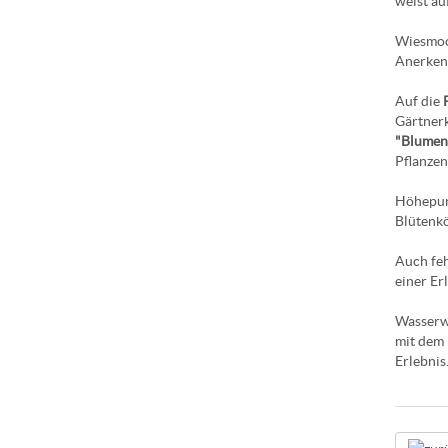
weist au
Wiesmoor
Anerken
Auf die
Gärtnerk
"Blumen
Pflanzen
Höhepunk
Blütenkö
Auch feh
einer Er
Wasserwa
mit dem 
Erlebnis