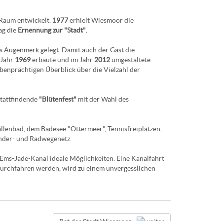
 Raum entwickelt.
1977
erhielt Wiesmoor die
ag die
Ernennung zur "Stadt"
.
s Augenmerk gelegt. Damit auch der Gast die
 Jahr
1969
erbaute und im Jahr
2012
umgestaltete
benprächtigen Überblick über die Vielzahl der
stattfindende
"Blütenfest"
mit der Wahl des
lenbad, dem Badesee "Ottermeer", Tennisfreiplätzen,
ander- und Radwegenetz.
s-Jade-Kanal ideale Möglichkeiten. Eine Kanalfahrt
durchfahren werden, wird zu einem unvergesslichen