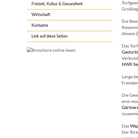
Torfgewi
Freizeit, Kultur & Gesundheit
Großbagg
Wirtschaft
Die Bew
Kontakte
Riesenm
diesem Z
Link auf diese Seiten
Das Torf
Gasturb
Verbund
NWK fer
Lange be
Fremdenv
Die Gew
eine mo
Gärtnere
zusamme
Das
Wap
Der Birk