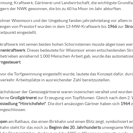
nnung, Kraftwerk, Gärtnerei und Landwirtschaft, die wichtigste Grundl
ern der NWK gewonnen, die bis zu 60 ha Moor im Jahr abtorften.
ohner Wiesmoors und der Umgebung fanden jahrzehntelang vor allem in
engen von Presstorf wurden in dem 13-MW-Kraftwerk bis
1966
zur
Str
eitpunkt eingestellt.
kraftwerk mit seinen beiden hohen Schornsteinen musste abgerissen werd
inenkraftwerk
. Dieses bedeutete für Wiesmoor einen entscheidenden St
betrieben annähernd 1.000 Menschen Arbeit gab, wurde das automatisi
ngesteuert
.
vor die Torfgewinnung eingestellt wurde, lautete das Konzept dafür, du
erkehr Arbeitsplätze in ausreichender Zahl bereitzustellen.
ächshäuser der Gemüsegärtnerei waren inzwischen veraltet und wurde
derne
Großgärtnerei
zur Erzeugung von Topfblumen. Gleich nach dem 2. W
isiedlung "Hinrichsfehn"
. Die dort ansässigen Gärtner haben sich
1964
z
ngeschlossen.
pen
am Rathaus, das einen Birkhahn und einen Blitz zeigt, symbolisiert 
hahn steht für das noch zu
Beginn des 20. Jahrhunderts
unwegsame Wiesmo