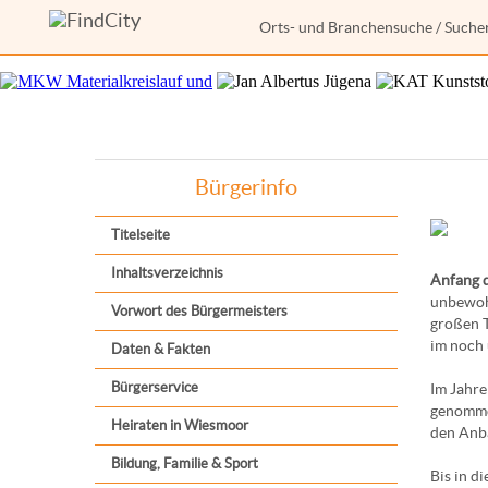
Orts- und Branchensuche
/
Suche
Bürgerinfo
Titelseite
Inhaltsverzeichnis
Anfang d
unbewohn
Vorwort des Bürgermeisters
großen T
im noch
Daten & Fakten
Bürgerservice
Im Jahr
genomme
Heiraten in Wiesmoor
den Anba
Bildung, Familie & Sport
Bis in di