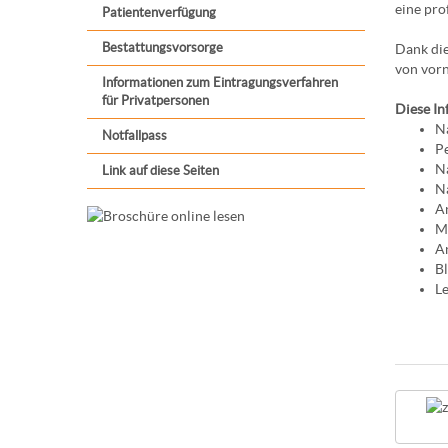
eine pro
Patientenverfügung
Bestattungsvorsorge
Dank die
von vorn
Informationen zum Eintragungsverfahren
für Privatpersonen
Diese In
N
Notfallpass
Pe
Na
Link auf diese Seiten
N
An
M
An
B
Le