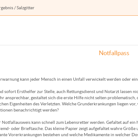
rgebnis
/ Salzgitter
Notfallpass
warnung kann jeder Mensch in einen Unfall verwickelt werden oder ei
nd sofort Ersthelfer zur Stelle, auch Rettungsdienst und Notarzt lassen nic
hr ansprechbar, gestaltet sich die erste Hilfe nicht selten problematisch
chen Eigenheiten des Verletzten. Welche Grunderkrankungen liegen vor, 
tionen benachrichtigt werden?
r Notfallausweis kann schnell zum Lebensretter werden. Gefaltet auf ei
Hemd- oder Brieftasche. Das kleine Papier zeigt aufgefaltet wahre Größe 
ante Vorerkrankungen bestehen und welche Medikamente in welcher Dos