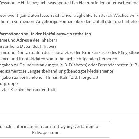
fessionelle Hilfe möglich, was speziell bei Herznotfällen oft entscheidend 
ser wichtigen Daten lassen sich Unverträglichkeiten durch Wechselwir
herein vermeiden. Angehörige können über den Unfall oder die Einlieferu
formationen sollte der Notfallausweis enthalten
ame und Adresse des Inhabers
rsönliche Daten des Inhabers
me und Kontaktdaten des Hausarztes, der Krankenkasse, des Pflegedien
amen und Kontaktdaten von zu benachrichtigenden Personen
gaben zu Grunderkrankungen (z. B. Diabetes) oder Besonderheiten (z. B.
edikamentöse Langzeitbehandlung (benötigte Medikamente)
gaben zu vorhandenen Hilfsmitteln (z. B. Hörgerät)
lutgruppe
tzter Krankenhausaufenthalt
Informationen zum Eintragungsverfahren für
Privatpersonen