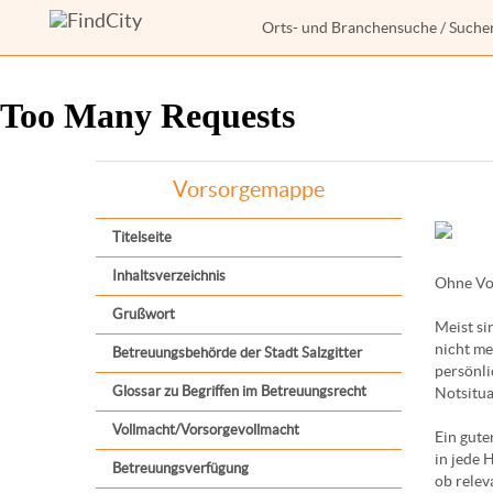
Orts- und Branchensuche
/
Suche
Vorsorgemappe
Titelseite
Inhaltsverzeichnis
Ohne Vor
Grußwort
Meist si
nicht me
Betreuungsbehörde der Stadt Salzgitter
persönli
Glossar zu Begriffen im Betreuungsrecht
Notsitua
Vollmacht/Vorsorgevollmacht
Ein gute
in jede 
Betreuungsverfügung
ob relev