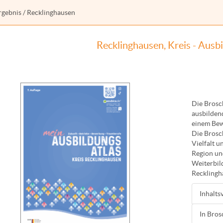
rgebnis
/ Recklinghausen
Recklinghausen, Kreis - Ausb
Die Brosc
ausbilden
einem Bew
Die Brosch
Vielfalt 
Region un
Weiterbil
Recklingh
Inhalts
In Bros