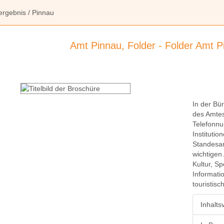
ergebnis
/ Pinnau
Amt Pinnau, Folder - Folder Amt P
In der Bür
des Amtes
Telefonn
Instituti
Standesam
wichtigen
Kultur, S
Informati
touristis
Inhalts