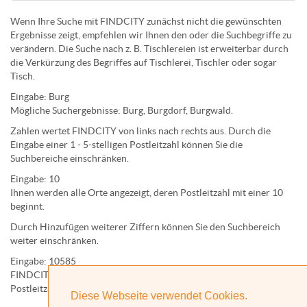
Wenn Ihre Suche mit FINDCITY zunächst nicht die gewünschten
Ergebnisse zeigt, empfehlen wir Ihnen den oder die Suchbegriffe zu
verändern. Die Suche nach z. B.
Tischlereien
ist erweiterbar durch
die Verkürzung des Begriffes auf
Tischlerei
,
Tischler
oder sogar
Tisch
.
Eingabe:
Burg
Mögliche Suchergebnisse:
Burg
,
Burg
dorf,
Burg
wald.
Zahlen wertet FINDCITY von links nach rechts aus. Durch die
Eingabe einer 1 - 5-stelligen Postleitzahl können Sie die
Suchbereiche einschränken.
Eingabe:
10
Ihnen werden
alle Orte
angezeigt, deren
Postleitzahl
mit einer
10
beginnt.
Durch Hinzufügen weiterer Ziffern können Sie den Suchbereich
weiter einschränken.
Eingabe:
10585
FINDCITY präsentiert Ihnen ausschließlich die zu dieser
Postleitzahl gehörende Kommune; in diesem Fall Berlin.
Diese Webseite verwendet Cookies.