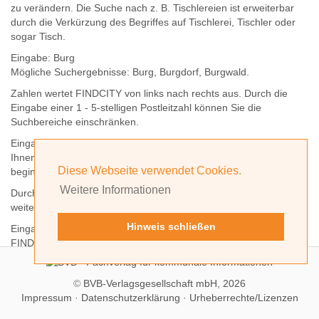
zu verändern. Die Suche nach z. B.
Tischlereien
ist erweiterbar
durch die Verkürzung des Begriffes auf
Tischlerei
,
Tischler
oder
sogar
Tisch
.
Eingabe:
Burg
Mögliche Suchergebnisse:
Burg
,
Burg
dorf,
Burg
wald.
Zahlen wertet FINDCITY von links nach rechts aus. Durch die
Eingabe einer 1 - 5-stelligen Postleitzahl können Sie die
Suchbereiche einschränken.
Eingabe:
10
Ihnen werden
alle Orte
angezeigt, deren
Postleitzahl
mit einer
10
Diese Webseite verwendet Cookies.
beginnt.
Weitere Informationen
Durch Hinzufügen weiterer Ziffern können Sie den Suchbereich
weiter einschränken.
Hinweis schließen
Eingabe:
10585
FINDCITY präsentiert Ihnen ausschließlich die zu dieser
Postleitzahl gehörende Kommune; in diesem Fall Berlin.
©
BVB-Verlagsgesellschaft mbH, 2026
Impressum
·
Datenschutzerklärung
·
Urheberrechte/Lizenzen