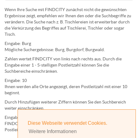
Wenn Ihre Suche mit FINDCITY zunächst nicht die gewünschten
Ergebnisse zeigt, empfehlen wir Ihnen den oder die Suchbegriffe zu
verändern. Die Suche nach z. B.
Tischlereien
ist erweiterbar durch
die Verkürzung des Begriffes auf
Tischlerei
,
Tischler
oder sogar
Tisch
.
Eingabe:
Burg
Mögliche Suchergebnisse:
Burg
,
Burg
dorf,
Burg
wald.
Zahlen wertet FINDCITY von links nach rechts aus. Durch die
Eingabe einer 1 - 5-stelligen Postleitzahl können Sie die
Suchbereiche einschränken.
Eingabe:
10
Ihnen werden
alle Orte
angezeigt, deren
Postleitzahl
mit einer
10
beginnt.
Durch Hinzufügen weiterer Ziffern können Sie den Suchbereich
weiter einschränken.
Eingabe:
10585
Diese Webseite verwendet Cookies.
FINDCITY präsentiert Ihnen ausschließlich die zu dieser
Postleitzahl gehörende Kommune; in diesem Fall Berlin.
Weitere Informationen