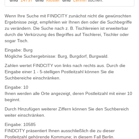
und
14797
und
Kloster
und
Lehnin
suchen.
Wenn Ihre Suche mit FINDCITY zunächst nicht die gewünschten
Ergebnisse zeigt, empfehlen wir Ihnen den oder die Suchbegriffe
zu verändern. Die Suche nach z. B.
Tischlereien
ist erweiterbar
durch die Verkürzung des Begriffes auf
Tischlerei
,
Tischler
oder
sogar
Tisch
.
Eingabe:
Burg
Mögliche Suchergebnisse:
Burg
,
Burg
dorf,
Burg
wald.
Zahlen wertet FINDCITY von links nach rechts aus. Durch die
Eingabe einer 1 - 5-stelligen Postleitzahl können Sie die
Suchbereiche einschränken.
Eingabe:
10
Ihnen werden
alle Orte
angezeigt, deren
Postleitzahl
mit einer
10
beginnt.
Durch Hinzufügen weiterer Ziffern können Sie den Suchbereich
weiter einschränken.
Eingabe:
10585
FINDCITY präsentiert Ihnen ausschließlich die zu dieser
Postleitzahl gehörende Kommune; in diesem Fall Berlin.