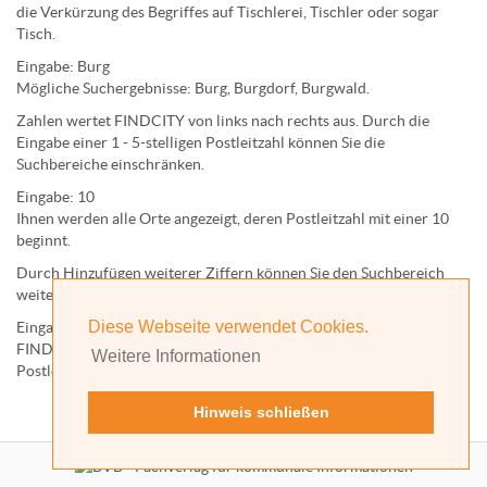
die Verkürzung des Begriffes auf
Tischlerei
,
Tischler
oder sogar
Tisch
.
Eingabe:
Burg
Mögliche Suchergebnisse:
Burg
,
Burg
dorf,
Burg
wald.
Zahlen wertet FINDCITY von links nach rechts aus. Durch die
Eingabe einer 1 - 5-stelligen Postleitzahl können Sie die
Suchbereiche einschränken.
Eingabe:
10
Ihnen werden
alle Orte
angezeigt, deren
Postleitzahl
mit einer
10
beginnt.
Durch Hinzufügen weiterer Ziffern können Sie den Suchbereich
weiter einschränken.
Diese Webseite verwendet Cookies.
Eingabe:
10585
FINDCITY präsentiert Ihnen ausschließlich die zu dieser
Weitere Informationen
Postleitzahl gehörende Kommune; in diesem Fall Berlin.
Hinweis schließen