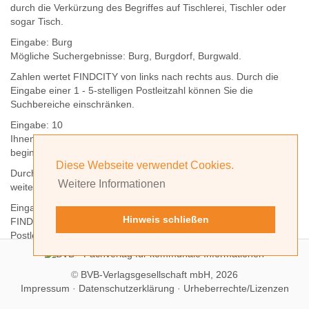
durch die Verkürzung des Begriffes auf
Tischlerei
,
Tischler
oder
sogar
Tisch
.
Eingabe:
Burg
Mögliche Suchergebnisse:
Burg
,
Burg
dorf,
Burg
wald.
Zahlen wertet FINDCITY von links nach rechts aus. Durch die
Eingabe einer 1 - 5-stelligen Postleitzahl können Sie die
Suchbereiche einschränken.
Eingabe:
10
Ihnen werden
alle Orte
angezeigt, deren
Postleitzahl
mit einer
10
beginnt.
Diese Webseite verwendet Cookies.
Durch Hinzufügen weiterer Ziffern können Sie den Suchbereich
Weitere Informationen
weiter einschränken.
Eingabe:
10585
Hinweis schließen
FINDCITY präsentiert Ihnen ausschließlich die zu dieser
Postleitzahl gehörende Kommune; in diesem Fall Berlin.
©
BVB-Verlagsgesellschaft mbH, 2026
Impressum
·
Datenschutzerklärung
·
Urheberrechte/Lizenzen