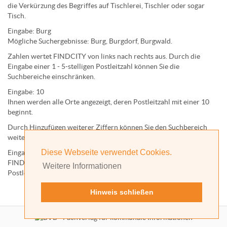
die Verkürzung des Begriffes auf
Tischlerei
,
Tischler
oder sogar
Tisch
.
Eingabe:
Burg
Mögliche Suchergebnisse:
Burg
,
Burg
dorf,
Burg
wald.
Zahlen wertet FINDCITY von links nach rechts aus. Durch die
Eingabe einer 1 - 5-stelligen Postleitzahl können Sie die
Suchbereiche einschränken.
Eingabe:
10
Ihnen werden
alle Orte
angezeigt, deren
Postleitzahl
mit einer
10
beginnt.
Durch Hinzufügen weiterer Ziffern können Sie den Suchbereich
weiter einschränken.
Diese Webseite verwendet Cookies.
Eingabe:
10585
FINDCITY präsentiert Ihnen ausschließlich die zu dieser
Weitere Informationen
Postleitzahl gehörende Kommune; in diesem Fall Berlin.
Hinweis schließen