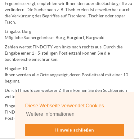
Ergebnisse zeigt, empfehlen wir Ihnen den oder die Suchbegriffe zu
verändern. Die Suche nach z. B.
Tischlereien
ist erweiterbar durch
die Verkürzung des Begriffes auf
Tischlerei
,
Tischler
oder sogar
Tisch
.
Eingabe:
Burg
Mögliche Suchergebnisse:
Burg
,
Burg
dorf,
Burg
wald.
Zahlen wertet FINDCITY von links nach rechts aus. Durch die
Eingabe einer 1 - 5-stelligen Postleitzahl können Sie die
Suchbereiche einschränken.
Eingabe:
10
Ihnen werden
alle Orte
angezeigt, deren
Postleitzahl
mit einer
10
beginnt.
Durch Hinzufügen weiterer Ziffern können Sie den Suchbereich
weiter einschränken.
Diese Webseite verwendet Cookies.
Eingabe:
10585
FINDCITY präsentiert Ihnen ausschließlich die zu dieser
Weitere Informationen
Postleitzahl gehörende Kommune; in diesem Fall Berlin.
Hinweis schließen