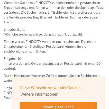
Wenn Ihre Suche mit FINDCITY zunächst nicht die gewünschten
Ergebnisse zeigt, empfehlen wir Ihnen den oder die Suchbegriffe zu
verändern. Die Suche nach z. B.
Tischlereien
ist erweiterbar durch
die Verkürzung des Begriffes auf
Tischlerei
,
Tischler
oder sogar
Tisch
.
Eingabe:
Burg
Mögliche Suchergebnisse:
Burg
,
Burg
dorf,
Burg
wald.
Zahlen wertet FINDCITY von links nach rechts aus. Durch die
Eingabe einer 1 - 5-stelligen Postleitzahl können Sie die
Suchbereiche einschränken.
Eingabe:
10
Ihnen werden
alle Orte
angezeigt, deren
Postleitzahl
mit einer
10
beginnt.
Durch Hinzufügen weiterer Ziffern können Sie den Suchbereich
weiter einschränken.
Diese Webseite verwendet Cookies.
Eingabe:
10585
FINDCITY präsentiert Ihnen ausschließlich die zu dieser
Weitere Informationen
Postleitzahl gehörende Kommune; in diesem Fall Berlin.
Hinweis schließen