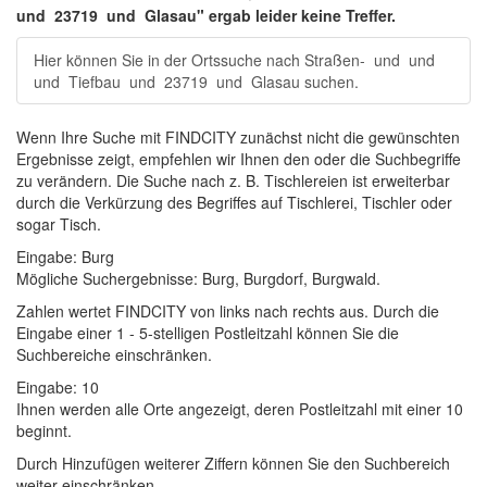
und
23719
und
Glasau
" ergab leider keine Treffer.
Hier können Sie in der Ortssuche nach
Straßen-
und
und
und
Tiefbau
und
23719
und
Glasau
suchen.
Wenn Ihre Suche mit FINDCITY zunächst nicht die gewünschten
Ergebnisse zeigt, empfehlen wir Ihnen den oder die Suchbegriffe
zu verändern. Die Suche nach z. B.
Tischlereien
ist erweiterbar
durch die Verkürzung des Begriffes auf
Tischlerei
,
Tischler
oder
sogar
Tisch
.
Eingabe:
Burg
Mögliche Suchergebnisse:
Burg
,
Burg
dorf,
Burg
wald.
Zahlen wertet FINDCITY von links nach rechts aus. Durch die
Eingabe einer 1 - 5-stelligen Postleitzahl können Sie die
Suchbereiche einschränken.
Eingabe:
10
Ihnen werden
alle Orte
angezeigt, deren
Postleitzahl
mit einer
10
beginnt.
Durch Hinzufügen weiterer Ziffern können Sie den Suchbereich
weiter einschränken.