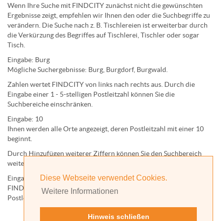
Wenn Ihre Suche mit FINDCITY zunächst nicht die gewünschten
Ergebnisse zeigt, empfehlen wir Ihnen den oder die Suchbegriffe zu
verändern. Die Suche nach z. B.
Tischlereien
ist erweiterbar durch
die Verkürzung des Begriffes auf
Tischlerei
,
Tischler
oder sogar
Tisch
.
Eingabe:
Burg
Mögliche Suchergebnisse:
Burg
,
Burg
dorf,
Burg
wald.
Zahlen wertet FINDCITY von links nach rechts aus. Durch die
Eingabe einer 1 - 5-stelligen Postleitzahl können Sie die
Suchbereiche einschränken.
Eingabe:
10
Ihnen werden
alle Orte
angezeigt, deren
Postleitzahl
mit einer
10
beginnt.
Durch Hinzufügen weiterer Ziffern können Sie den Suchbereich
weiter einschränken.
Diese Webseite verwendet Cookies.
Eingabe:
10585
FINDCITY präsentiert Ihnen ausschließlich die zu dieser
Weitere Informationen
Postleitzahl gehörende Kommune; in diesem Fall Berlin.
Hinweis schließen