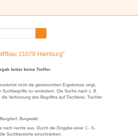
hiffbau 21079 Hamburg"
rgab leider keine Treffer.
unächst nicht die gewünschten Ergebnisse zeigt,
e Suchbegriffe zu verändern. Die Suche nach z. B.
h die Verkürzung des Begriffes auf
Tischlerei
,
Tischler
Burg
dorf,
Burg
wald.
 nach rechts aus. Durch die Eingabe einer 1 - 5-
e die Suchbereiche einschränken.