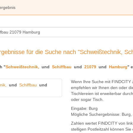
ergebnis
gebnisse für die Suche nach "Schweißtechnik, Sc
h "
Schweißtechnik,
und
Schiffbau
und
21079
und
Hamburg
" e
Wenn Ihre Suche mit FINDCITY z
nik,
und
Schiffbau
und
empfehlen wir Ihnen den oder di
Tischlereien
ist erweiterbar durc
oder sogar
Tisch
.
Eingabe:
Burg
Mögliche Suchergebnisse:
Burg
,
Zahlen wertet FINDCITY von links
stelligen Postleitzahl können Si