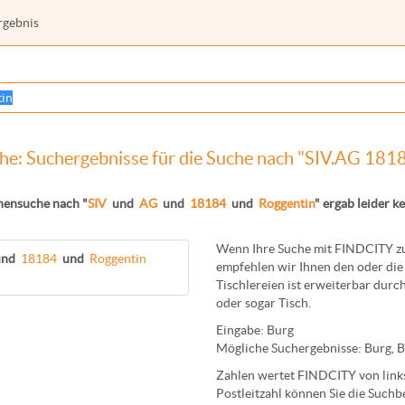
rgebnis
e: Suchergebnisse für die Suche nach "SIV.AG 181
hensuche nach "
SIV
und
AG
und
18184
und
Roggentin
" ergab leider ke
Wenn Ihre Suche mit FINDCITY zun
und
18184
und
Roggentin
empfehlen wir Ihnen den oder die 
Tischlereien
ist erweiterbar durch
oder sogar
Tisch
.
Eingabe:
Burg
Mögliche Suchergebnisse:
Burg
,
B
Zahlen wertet FINDCITY von links 
Postleitzahl können Sie die Suchb