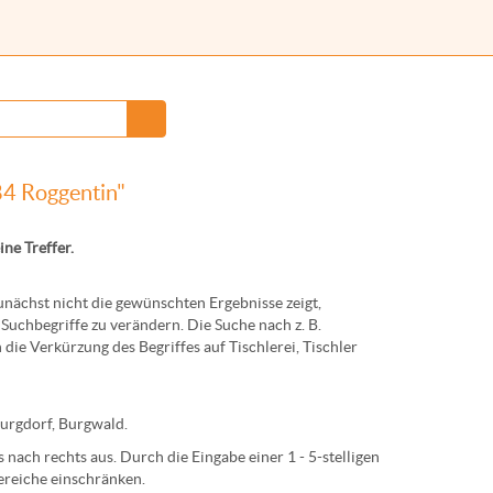
84 Roggentin"
ine Treffer.
ächst nicht die gewünschten Ergebnisse zeigt,
Suchbegriffe zu verändern. Die Suche nach z. B.
 die Verkürzung des Begriffes auf
Tischlerei
,
Tischler
urg
dorf,
Burg
wald.
nach rechts aus. Durch die Eingabe einer 1 - 5-stelligen
ereiche einschränken.