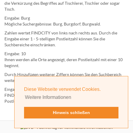
die Verkürzung des Begriffes auf
Tischlerei
,
Tischler
oder sogar
Tisch
.
Eingabe:
Burg
Mögliche Suchergebnisse:
Burg
,
Burg
dorf,
Burg
wald.
Zahlen wertet FINDCITY von links nach rechts aus. Durch die
Eingabe einer 1 - 5-stelligen Postleitzahl können Sie die
Suchbereiche einschränken.
Eingabe:
10
Ihnen werden
alle Orte
angezeigt, deren
Postleitzahl
mit einer
10
beginnt.
Durch Hinzufügen weiterer Ziffern können Sie den Suchbereich
weiter einschränken.
Diese Webseite verwendet Cookies.
Eingabe:
10585
FINDCITY präsentiert Ihnen ausschließlich die zu dieser
Weitere Informationen
Postleitzahl gehörende Kommune; in diesem Fall Berlin.
Hinweis schließen