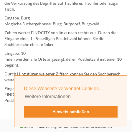
die Verkürzung des Begriffes auf
Tischlerei
,
Tischler
oder sogar
Tisch
.
Eingabe:
Burg
Mögliche Suchergebnisse:
Burg
,
Burg
dorf,
Burg
wald.
Zahlen wertet FINDCITY von links nach rechts aus. Durch die
Eingabe einer 1 - 5-stelligen Postleitzahl können Sie die
Suchbereiche einschränken.
Eingabe:
10
Ihnen werden
alle Orte
angezeigt, deren
Postleitzahl
mit einer
10
beginnt.
Durch Hinzufügen weiterer Ziffern können Sie den Suchbereich
weiter einschränken.
Diese Webseite verwendet Cookies.
Eingabe:
10585
FINDCITY präsentiert Ihnen ausschließlich die zu dieser
Weitere Informationen
Postleitzahl gehörende Kommune; in diesem Fall Berlin.
Hinweis schließen