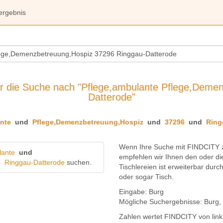
ergebnis
r die Suche nach "Pflege,ambulante Pflege,Deme
Datterode"
nte
und
Pflege,Demenzbetreuung,Hospiz
und
37296
und
Ring
Wenn Ihre Suche mit FINDCITY z
lante
und
empfehlen wir Ihnen den oder di
d
Ringgau-Datterode
suchen.
Tischlereien
ist erweiterbar durc
oder sogar
Tisch
.
Eingabe:
Burg
Mögliche Suchergebnisse:
Burg
,
Zahlen wertet FINDCITY von links