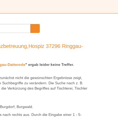
nzbetreuung,Hospiz 37296 Ringgau-
gau-Datterode
" ergab leider keine Treffer.
unächst nicht die gewünschten Ergebnisse zeigt,
e Suchbegriffe zu verändern. Die Suche nach z. B.
h die Verkürzung des Begriffes auf
Tischlerei
,
Tischler
Burg
dorf,
Burg
wald.
 nach rechts aus. Durch die Eingabe einer 1 - 5-