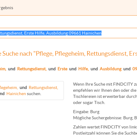
rgebnis
 Suche nach "Pflege, Pflegeheim, Rettungsdienst, Er
eim,
und
Rettungsdienst,
und
Erste
und
Hilfe,
und
Ausbildung
und
0
Wenn Ihre Suche mit FINDCITY zun
legeheim,
und
Rettungsdienst,
empfehlen wir Ihnen den oder die 
nd
Hainichen
suchen.
Tischlereien
ist erweiterbar durch
oder sogar
Tisch
.
Eingabe:
Burg
Mögliche Suchergebnisse:
Burg
,
B
Zahlen wertet FINDCITY von links 
Postleitzahl können Sie die Suchb