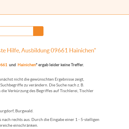
ste Hilfe, Ausbildung 09661 Hainichen"
9661
und
Hainichen
" ergab leider keine Treffer.
ächst nicht die gewünschten Ergebnisse zeigt,
Suchbegriffe zu verändern. Die Suche nach z. B.
 die Verkürzung des Begriffes auf
Tischlerei
,
Tischler
urg
dorf,
Burg
wald.
nach rechts aus. Durch die Eingabe einer 1 - 5-stelligen
ereiche einschränken.