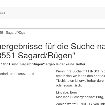
bnis
ergebnisse für die Suche n
18551 Sagard/Rügen"
18551
und
Sagard/Rügen
" ergab leider keine Treffer.
Wenn Ihre Suche mit FINDCITY z
bedarf
und
18551
und
empfehlen wir Ihnen den oder di
Tischlereien
ist erweiterbar durc
oder sogar
Tisch
.
Eingabe:
Burg
Mögliche Suchergebnisse:
Burg
,
Zahlen wertet FINDCITY von links