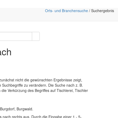
Orts- und Branchensuche
/ Suchergebnis
ach
unächst nicht die gewünschten Ergebnisse zeigt,
e Suchbegriffe zu verändern. Die Suche nach z. B.
h die Verkürzung des Begriffes auf
Tischlerei
,
Tischler
Burg
dorf,
Burg
wald.
 nach rechts aus. Durch die Eingabe einer 1 - 5-