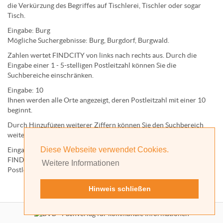
die Verkürzung des Begriffes auf
Tischlerei
,
Tischler
oder sogar
Tisch
.
Eingabe:
Burg
Mögliche Suchergebnisse:
Burg
,
Burg
dorf,
Burg
wald.
Zahlen wertet FINDCITY von links nach rechts aus. Durch die
Eingabe einer 1 - 5-stelligen Postleitzahl können Sie die
Suchbereiche einschränken.
Eingabe:
10
Ihnen werden
alle Orte
angezeigt, deren
Postleitzahl
mit einer
10
beginnt.
Durch Hinzufügen weiterer Ziffern können Sie den Suchbereich
weiter einschränken.
Diese Webseite verwendet Cookies.
Eingabe:
10585
FINDCITY präsentiert Ihnen ausschließlich die zu dieser
Weitere Informationen
Postleitzahl gehörende Kommune; in diesem Fall Berlin.
Hinweis schließen