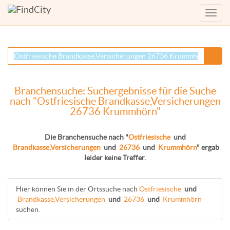
Menü
anzei
Branchensuche: Suchergebnisse für die Suche
nach "Ostfriesische Brandkasse,Versicherungen
26736 Krummhörn"
Die Branchensuche nach "
Ostfriesische
und
Brandkasse,Versicherungen
und
26736
und
Krummhörn
" ergab
leider keine Treffer.
Hier können Sie in der Ortssuche nach
Ostfriesische
und
Brandkasse,Versicherungen
und
26736
und
Krummhörn
suchen.