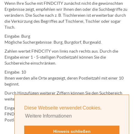
Wenn Ihre Suche mit FINDCITY zunächst nicht die gewünschten
Ergebnisse zeigt, empfehlen wir Ihnen den oder die Suchbegriffe zu
verändern. Die Suche nach z. B.
Tischlereien
ist erweiterbar durch
die Verkürzung des Begriffes auf
Tischlerei
,
Tischler
oder sogar
Tisch
.
Eingabe:
Burg
Mögliche Suchergebnisse:
Burg
,
Burg
dorf,
Burg
wald.
Zahlen wertet FINDCITY von links nach rechts aus. Durch die
Eingabe einer 1 - 5-stelligen Postleitzahl können Sie die
Suchbereiche einschränken.
Eingabe:
10
Ihnen werden
alle Orte
angezeigt, deren
Postleitzahl
mit einer
10
beginnt.
Durch Hinzufügen weiterer Ziffern können Sie den Suchbereich
weiter einschränken.
Diese Webseite verwendet Cookies.
Eingabe:
10585
FINDCITY präsentiert Ihnen ausschließlich die zu dieser
Weitere Informationen
Postleitzahl gehörende Kommune; in diesem Fall Berlin.
Hinweis schließen