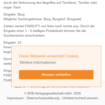
durch die Verkürzung des Begriffes auf
Tischlerei
,
Tischler
oder
sogar
Tisch
.
Eingabe:
Burg
Mögliche Suchergebnisse:
Burg
,
Burg
dorf,
Burg
wald.
Zahlen wertet FINDCITY von links nach rechts aus. Durch die
Eingabe einer 1 - 5-stelligen Postleitzahl können Sie die
Suchbereiche einschränken.
Eingabe:
10
Ihnen werden
alle Orte
angezeigt, deren
Postleitzahl
mit einer
10
beginnt.
Diese Webseite verwendet Cookies.
Durch Hinzufügen weiterer Ziffern können Sie den Suchbereich
Weitere Informationen
weiter einschränken.
Eingabe:
10585
Hinweis schließen
FINDCITY präsentiert Ihnen ausschließlich die zu dieser
Postleitzahl gehörende Kommune; in diesem Fall Berlin.
©
BVB-Verlagsgesellschaft mbH, 2026
Impressum
·
Datenschutzerklärung
·
Urheberrechte/Lizenzen