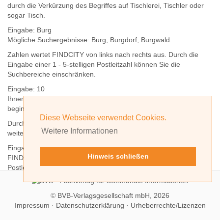
durch die Verkürzung des Begriffes auf
Tischlerei
,
Tischler
oder
sogar
Tisch
.
Eingabe:
Burg
Mögliche Suchergebnisse:
Burg
,
Burg
dorf,
Burg
wald.
Zahlen wertet FINDCITY von links nach rechts aus. Durch die
Eingabe einer 1 - 5-stelligen Postleitzahl können Sie die
Suchbereiche einschränken.
Eingabe:
10
Ihnen werden
alle Orte
angezeigt, deren
Postleitzahl
mit einer
10
beginnt.
Diese Webseite verwendet Cookies.
Durch Hinzufügen weiterer Ziffern können Sie den Suchbereich
Weitere Informationen
weiter einschränken.
Eingabe:
10585
Hinweis schließen
FINDCITY präsentiert Ihnen ausschließlich die zu dieser
Postleitzahl gehörende Kommune; in diesem Fall Berlin.
©
BVB-Verlagsgesellschaft mbH, 2026
Impressum
·
Datenschutzerklärung
·
Urheberrechte/Lizenzen