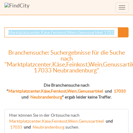
Menü
anzei
Branchensuche: Suchergebnisse für die Suche
nach
"Marktplatzcenter,Käse,Feinkost,Wein,Genussartik
17033 Neubrandenburg"
Die Branchensuche nach
"
Marktplatzcenter,Käse,Feinkost,Wein,Genussartikel
und
17033
und
Neubrandenburg
" ergab leider keine Treffer.
Hier können Sie in der Ortssuche nach
Marktplatzcenter,Käse,Feinkost,Wein,Genussartikel
und
17033
und
Neubrandenburg
suchen.