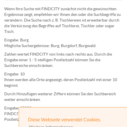
Wenn Ihre Suche mit FINDCITY zunächst nicht die gewünschten
Ergebnisse zeigt, empfehlen wir Ihnen den oder die Suchbegriffe zu
verändern. Die Suche nach z. B.
Tischlereien
ist erweiterbar durch
die Verkürzung des Begriffes auf
Tischlerei
,
Tischler
oder sogar
Tisch
.
Eingabe:
Burg
Mögliche Suchergebnisse:
Burg
,
Burg
dorf,
Burg
wald.
Zahlen wertet FINDCITY von links nach rechts aus. Durch die
Eingabe einer 1 - 5-stelligen Postleitzahl können Sie die
Suchbereiche einschränken.
Eingabe:
10
Ihnen werden
alle Orte
angezeigt, deren
Postleitzahl
mit einer
10
beginnt.
Durch Hinzufügen weiterer Ziffern können Sie den Suchbereich
weiter einschränken.
Eingabe:
10585
FINDCITY präsentiert Ihnen ausschließlich die zu dieser
Postleitzahl gehörende Kommune; in diesem Fall Berlin.
Diese Webseite verwendet Cookies.