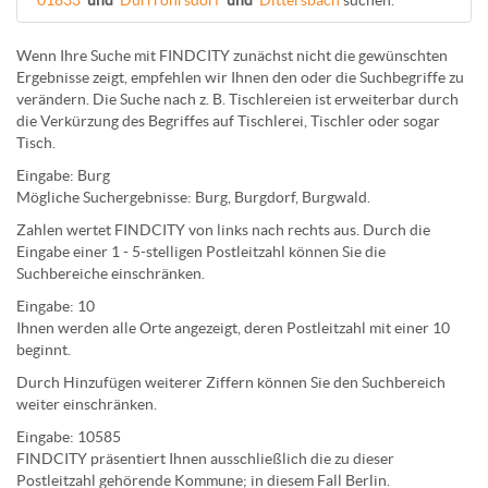
01833
und
Dürrröhrsdorf
und
Dittersbach
suchen.
Wenn Ihre Suche mit FINDCITY zunächst nicht die gewünschten
Ergebnisse zeigt, empfehlen wir Ihnen den oder die Suchbegriffe zu
verändern. Die Suche nach z. B.
Tischlereien
ist erweiterbar durch
die Verkürzung des Begriffes auf
Tischlerei
,
Tischler
oder sogar
Tisch
.
Eingabe:
Burg
Mögliche Suchergebnisse:
Burg
,
Burg
dorf,
Burg
wald.
Zahlen wertet FINDCITY von links nach rechts aus. Durch die
Eingabe einer 1 - 5-stelligen Postleitzahl können Sie die
Suchbereiche einschränken.
Eingabe:
10
Ihnen werden
alle Orte
angezeigt, deren
Postleitzahl
mit einer
10
beginnt.
Durch Hinzufügen weiterer Ziffern können Sie den Suchbereich
weiter einschränken.
Eingabe:
10585
FINDCITY präsentiert Ihnen ausschließlich die zu dieser
Postleitzahl gehörende Kommune; in diesem Fall Berlin.