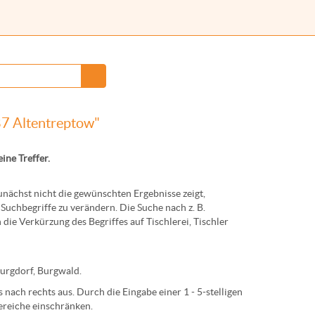
87 Altentreptow"
eine Treffer.
ächst nicht die gewünschten Ergebnisse zeigt,
Suchbegriffe zu verändern. Die Suche nach z. B.
 die Verkürzung des Begriffes auf
Tischlerei
,
Tischler
urg
dorf,
Burg
wald.
nach rechts aus. Durch die Eingabe einer 1 - 5-stelligen
ereiche einschränken.