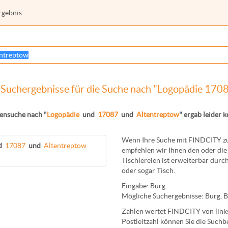
rgebnis
Suchergebnisse für die Suche nach "Logopädie 170
ensuche nach "
Logopädie
und
17087
und
Altentreptow
" ergab leider k
Wenn Ihre Suche mit FINDCITY zun
d
17087
und
Altentreptow
empfehlen wir Ihnen den oder die 
Tischlereien
ist erweiterbar durch
oder sogar
Tisch
.
Eingabe:
Burg
Mögliche Suchergebnisse:
Burg
,
B
Zahlen wertet FINDCITY von links 
Postleitzahl können Sie die Suchb