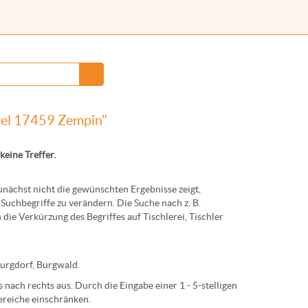
del 17459 Zempin"
keine Treffer.
ächst nicht die gewünschten Ergebnisse zeigt,
Suchbegriffe zu verändern. Die Suche nach z. B.
 die Verkürzung des Begriffes auf
Tischlerei
,
Tischler
urg
dorf,
Burg
wald.
nach rechts aus. Durch die Eingabe einer 1 - 5-stelligen
ereiche einschränken.