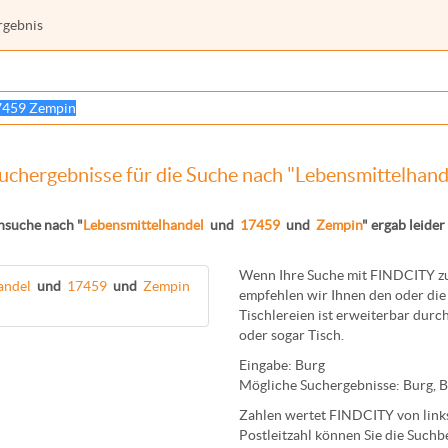
rgebnis
uchergebnisse für die Suche nach "Lebensmittelhan
nsuche nach "
Lebensmittelhandel
und
17459
und
Zempin
" ergab leider 
Wenn Ihre Suche mit FINDCITY zun
andel
und
17459
und
Zempin
empfehlen wir Ihnen den oder die 
Tischlereien
ist erweiterbar durch
oder sogar
Tisch
.
Eingabe:
Burg
Mögliche Suchergebnisse:
Burg
,
B
Zahlen wertet FINDCITY von links 
Postleitzahl können Sie die Suchb