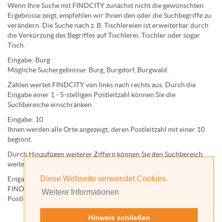
Wenn Ihre Suche mit FINDCITY zunächst nicht die gewünschten
Ergebnisse zeigt, empfehlen wir Ihnen den oder die Suchbegriffe zu
verändern. Die Suche nach z. B.
Tischlereien
ist erweiterbar durch
die Verkürzung des Begriffes auf
Tischlerei
,
Tischler
oder sogar
Tisch
.
Eingabe:
Burg
Mögliche Suchergebnisse:
Burg
,
Burg
dorf,
Burg
wald.
Zahlen wertet FINDCITY von links nach rechts aus. Durch die
Eingabe einer 1 - 5-stelligen Postleitzahl können Sie die
Suchbereiche einschränken.
Eingabe:
10
Ihnen werden
alle Orte
angezeigt, deren
Postleitzahl
mit einer
10
beginnt.
Durch Hinzufügen weiterer Ziffern können Sie den Suchbereich
weiter einschränken.
Diese Webseite verwendet Cookies.
Eingabe:
10585
FINDCITY präsentiert Ihnen ausschließlich die zu dieser
Weitere Informationen
Postleitzahl gehörende Kommune; in diesem Fall Berlin.
Hinweis schließen