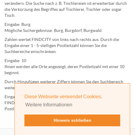
verändern. Die Suche nach z. B.
Tischlereien
ist erweiterbar durch
die Verkürzung des Begriffes auf
Tischlerei
,
Tischler
oder sogar
Tisch
.
Eingabe:
Burg
Mögliche Suchergebnisse:
Burg
,
Burg
dorf,
Burg
wald.
Zahlen wertet FINDCITY von links nach rechts aus. Durch die
Eingabe einer 1 - 5-stelligen Postleitzahl können Sie die
Suchbereiche einschränken.
Eingabe:
10
Ihnen werden
alle Orte
angezeigt, deren
Postleitzahl
mit einer
10
beginnt.
Durch Hinzufügen weiterer Ziffern können Sie den Suchbereich
weiter einschränken.
Diese Webseite verwendet Cookies.
Eingabe:
10585
FINDCITY präsentiert Ihnen ausschließlich die zu dieser
Weitere Informationen
Postleitzahl gehörende Kommune; in diesem Fall Berlin.
Hinweis schließen