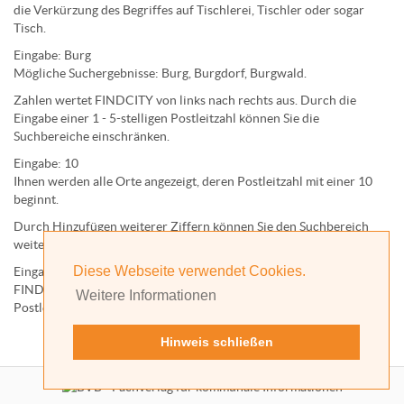
die Verkürzung des Begriffes auf
Tischlerei
,
Tischler
oder sogar
Tisch
.
Eingabe:
Burg
Mögliche Suchergebnisse:
Burg
,
Burg
dorf,
Burg
wald.
Zahlen wertet FINDCITY von links nach rechts aus. Durch die
Eingabe einer 1 - 5-stelligen Postleitzahl können Sie die
Suchbereiche einschränken.
Eingabe:
10
Ihnen werden
alle Orte
angezeigt, deren
Postleitzahl
mit einer
10
beginnt.
Durch Hinzufügen weiterer Ziffern können Sie den Suchbereich
weiter einschränken.
Diese Webseite verwendet Cookies.
Eingabe:
10585
FINDCITY präsentiert Ihnen ausschließlich die zu dieser
Weitere Informationen
Postleitzahl gehörende Kommune; in diesem Fall Berlin.
Hinweis schließen