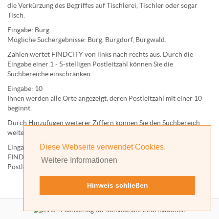
die Verkürzung des Begriffes auf
Tischlerei
,
Tischler
oder sogar
Tisch
.
Eingabe:
Burg
Mögliche Suchergebnisse:
Burg
,
Burg
dorf,
Burg
wald.
Zahlen wertet FINDCITY von links nach rechts aus. Durch die
Eingabe einer 1 - 5-stelligen Postleitzahl können Sie die
Suchbereiche einschränken.
Eingabe:
10
Ihnen werden
alle Orte
angezeigt, deren
Postleitzahl
mit einer
10
beginnt.
Durch Hinzufügen weiterer Ziffern können Sie den Suchbereich
weiter einschränken.
Diese Webseite verwendet Cookies.
Eingabe:
10585
FINDCITY präsentiert Ihnen ausschließlich die zu dieser
Weitere Informationen
Postleitzahl gehörende Kommune; in diesem Fall Berlin.
Hinweis schließen