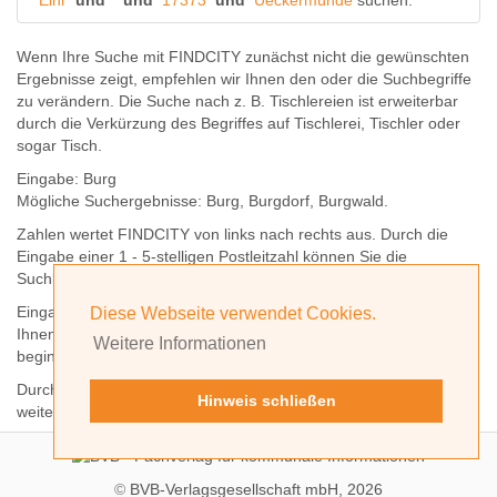
Einr
und
und
17373
und
Ueckermünde
suchen.
Wenn Ihre Suche mit FINDCITY zunächst nicht die gewünschten
Ergebnisse zeigt, empfehlen wir Ihnen den oder die Suchbegriffe
zu verändern. Die Suche nach z. B.
Tischlereien
ist erweiterbar
durch die Verkürzung des Begriffes auf
Tischlerei
,
Tischler
oder
sogar
Tisch
.
Eingabe:
Burg
Mögliche Suchergebnisse:
Burg
,
Burg
dorf,
Burg
wald.
Zahlen wertet FINDCITY von links nach rechts aus. Durch die
Eingabe einer 1 - 5-stelligen Postleitzahl können Sie die
Suchbereiche einschränken.
Eingabe:
10
Diese Webseite verwendet Cookies.
Ihnen werden
alle Orte
angezeigt, deren
Postleitzahl
mit einer
10
Weitere Informationen
beginnt.
Durch Hinzufügen weiterer Ziffern können Sie den Suchbereich
Hinweis schließen
weiter einschränken.
Eingabe:
10585
FINDCITY präsentiert Ihnen ausschließlich die zu dieser
Postleitzahl gehörende Kommune; in diesem Fall Berlin.
©
BVB-Verlagsgesellschaft mbH, 2026