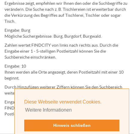
Ergebnisse zeigt, empfehlen wir Ihnen den oder die Suchbegriffe zu
verändern. Die Suche nach z. B.
Tischlereien
ist erweiterbar durch
die Verkürzung des Begriffes auf
Tischlerei
,
Tischler
oder sogar
Tisch
.
Eingabe:
Burg
Mögliche Suchergebnisse:
Burg
,
Burg
dorf,
Burg
wald.
Zahlen wertet FINDCITY von links nach rechts aus. Durch die
Eingabe einer 1 - 5-stelligen Postleitzahl können Sie die
Suchbereiche einschränken.
Eingabe:
10
Ihnen werden
alle Orte
angezeigt, deren
Postleitzahl
mit einer
10
beginnt.
Durch Hinzufügen weiterer Ziffern können Sie den Suchbereich
weiter einschränken.
Diese Webseite verwendet Cookies.
Eingabe:
10585
FINDCITY präsentiert Ihnen ausschließlich die zu dieser
Weitere Informationen
Postleitzahl gehörende Kommune; in diesem Fall Berlin.
Hinweis schließen