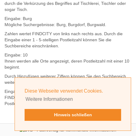
durch die Verkürzung des Begriffes auf
Tischlerei
,
Tischler
oder
sogar
Tisch
.
Eingabe:
Burg
Mögliche Suchergebnisse:
Burg
,
Burg
dorf,
Burg
wald.
Zahlen wertet FINDCITY von links nach rechts aus. Durch die
Eingabe einer 1 - 5-stelligen Postleitzahl können Sie die
Suchbereiche einschränken.
Eingabe:
10
Ihnen werden
alle Orte
angezeigt, deren
Postleitzahl
mit einer
10
beginnt.
Durch Hinzufügen weiterer Ziffern können Sie den Suchbereich
weiter einschränken.
Diese Webseite verwendet Cookies.
Eingabe:
10585
FINDCITY präsentiert Ihnen ausschließlich die zu dieser
Weitere Informationen
Postleitzahl gehörende Kommune; in diesem Fall Berlin.
Hinweis schließen