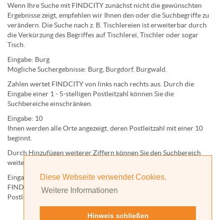
Wenn Ihre Suche mit FINDCITY zunächst nicht die gewünschten
Ergebnisse zeigt, empfehlen wir Ihnen den oder die Suchbegriffe zu
verändern. Die Suche nach z. B.
Tischlereien
ist erweiterbar durch
die Verkürzung des Begriffes auf
Tischlerei
,
Tischler
oder sogar
Tisch
.
Eingabe:
Burg
Mögliche Suchergebnisse:
Burg
,
Burg
dorf,
Burg
wald.
Zahlen wertet FINDCITY von links nach rechts aus. Durch die
Eingabe einer 1 - 5-stelligen Postleitzahl können Sie die
Suchbereiche einschränken.
Eingabe:
10
Ihnen werden
alle Orte
angezeigt, deren
Postleitzahl
mit einer
10
beginnt.
Durch Hinzufügen weiterer Ziffern können Sie den Suchbereich
weiter einschränken.
Diese Webseite verwendet Cookies.
Eingabe:
10585
FINDCITY präsentiert Ihnen ausschließlich die zu dieser
Weitere Informationen
Postleitzahl gehörende Kommune; in diesem Fall Berlin.
Hinweis schließen