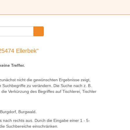
25474 Ellerbek"
keine Treffer.
unächst nicht die gewünschten Ergebnisse zeigt,
e Suchbegriffe zu verändern. Die Suche nach z. B.
h die Verkürzung des Begriffes auf
Tischlerei
,
Tischler
Burg
dorf,
Burg
wald.
 nach rechts aus. Durch die Eingabe einer 1 - 5-
e die Suchbereiche einschränken.