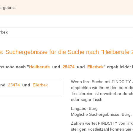
ergebnis
 Suchergebnisse für die Suche nach "Heilberufe 
nsuche nach "
Heilberufe
und
25474
und
Ellerbek
" ergab leider 
Wenn Ihre Suche mit FINDCITY z
und
25474
und
Ellerbek
empfehlen wir Ihnen den oder di
Tischlereien
ist erweiterbar durc
oder sogar
Tisch
.
Eingabe:
Burg
Mögliche Suchergebnisse:
Burg
,
Zahlen wertet FINDCITY von links
stelligen Postleitzahl können Si