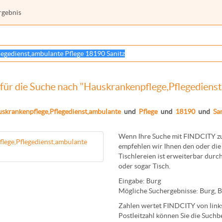
rgebnis
für die Suche nach "Hauskrankenpflege,Pflegedienst
skrankenpflege,Pflegedienst,ambulante
und
Pflege
und
18190
und
San
Wenn Ihre Suche mit FINDCITY zun
lege,Pflegedienst,ambulante
empfehlen wir Ihnen den oder die 
Tischlereien
ist erweiterbar durch
oder sogar
Tisch
.
Eingabe:
Burg
Mögliche Suchergebnisse:
Burg
,
B
Zahlen wertet FINDCITY von links 
Postleitzahl können Sie die Suchb