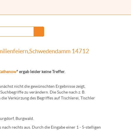
Familienfeiern,Schwedendamm 14712
Rathenow
" ergab leider keine Treffer.
ächst nicht die gewünschten Ergebnisse zeigt,
Suchbegriffe zu verändern. Die Suche nach z. B.
 die Verkürzung des Begriffes auf
Tischlerei
,
Tischler
urg
dorf,
Burg
wald.
nach rechts aus. Durch die Eingabe einer 1 - 5-stelligen