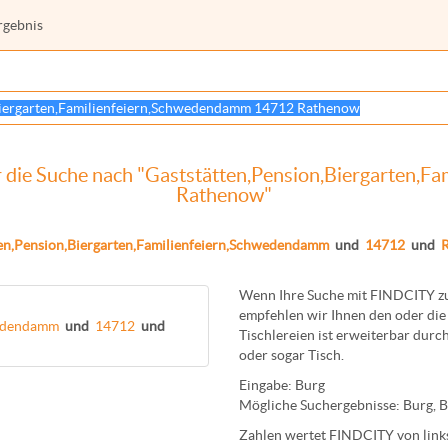
rgebnis
r die Suche nach "Gaststätten,Pension,Biergarten,
Rathenow"
ten,Pension,Biergarten,Familienfeiern,Schwedendamm
und
14712
und
Wenn Ihre Suche mit FINDCITY zun
empfehlen wir Ihnen den oder die 
wedendamm
und
14712
und
Tischlereien
ist erweiterbar durch
oder sogar
Tisch
.
Eingabe:
Burg
Mögliche Suchergebnisse:
Burg
,
B
Zahlen wertet FINDCITY von links 