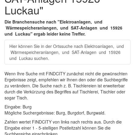
Luckau"
Die Branchensuche nach "
Elektroanlagen,
und
Wärmespeicheranlangen,
und
SAT-Anlagen
und
15926
und
Luckau
" ergab leider keine Treffer.
Hier können Sie in der Ortssuche nach
Elektroanlagen,
und
Wärmespeicheranlangen,
und
SAT-Anlagen
und
15926
und
Luckau
suchen.
Wenn Ihre Suche mit FINDCITY zunächst nicht die gewünschten
Ergebnisse zeigt, empfehlen wir Ihnen den oder die Suchbegriffe
zu verändern. Die Suche nach z. B.
Tischlereien
ist erweiterbar
durch die Verkürzung des Begriffes auf
Tischlerei
,
Tischler
oder
sogar
Tisch
.
Eingabe:
Burg
Mögliche Suchergebnisse:
Burg
,
Burg
dorf,
Burg
wald.
Zahlen wertet FINDCITY von links nach rechts aus. Durch die
Eingabe einer 1 - 5-stelligen Postleitzahl können Sie die
Suchbereiche einschränken.