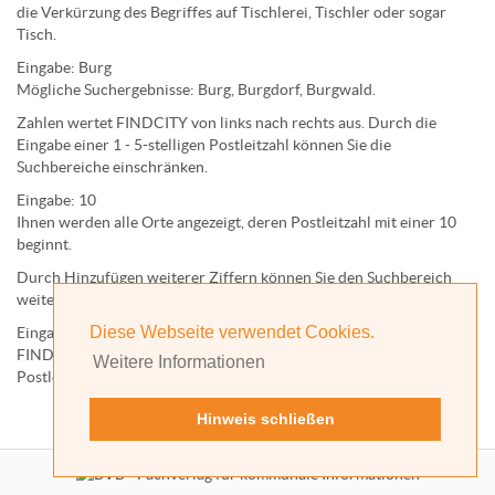
die Verkürzung des Begriffes auf
Tischlerei
,
Tischler
oder sogar
Tisch
.
Eingabe:
Burg
Mögliche Suchergebnisse:
Burg
,
Burg
dorf,
Burg
wald.
Zahlen wertet FINDCITY von links nach rechts aus. Durch die
Eingabe einer 1 - 5-stelligen Postleitzahl können Sie die
Suchbereiche einschränken.
Eingabe:
10
Ihnen werden
alle Orte
angezeigt, deren
Postleitzahl
mit einer
10
beginnt.
Durch Hinzufügen weiterer Ziffern können Sie den Suchbereich
weiter einschränken.
Diese Webseite verwendet Cookies.
Eingabe:
10585
FINDCITY präsentiert Ihnen ausschließlich die zu dieser
Weitere Informationen
Postleitzahl gehörende Kommune; in diesem Fall Berlin.
Hinweis schließen