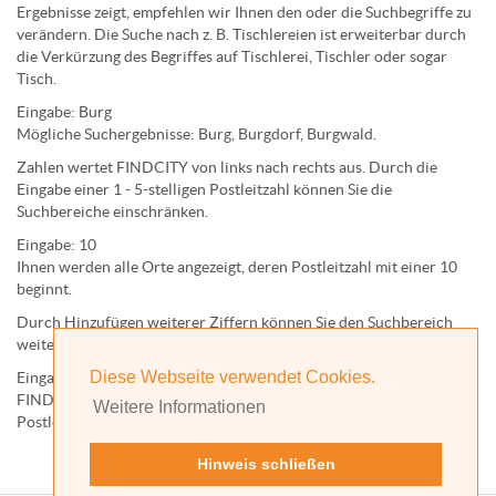
Ergebnisse zeigt, empfehlen wir Ihnen den oder die Suchbegriffe zu
verändern. Die Suche nach z. B.
Tischlereien
ist erweiterbar durch
die Verkürzung des Begriffes auf
Tischlerei
,
Tischler
oder sogar
Tisch
.
Eingabe:
Burg
Mögliche Suchergebnisse:
Burg
,
Burg
dorf,
Burg
wald.
Zahlen wertet FINDCITY von links nach rechts aus. Durch die
Eingabe einer 1 - 5-stelligen Postleitzahl können Sie die
Suchbereiche einschränken.
Eingabe:
10
Ihnen werden
alle Orte
angezeigt, deren
Postleitzahl
mit einer
10
beginnt.
Durch Hinzufügen weiterer Ziffern können Sie den Suchbereich
weiter einschränken.
Diese Webseite verwendet Cookies.
Eingabe:
10585
FINDCITY präsentiert Ihnen ausschließlich die zu dieser
Weitere Informationen
Postleitzahl gehörende Kommune; in diesem Fall Berlin.
Hinweis schließen