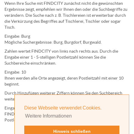
Wenn Ihre Suche mit FINDCITY zunächst nicht die gewünschten
Ergebnisse zeigt, empfehlen wir Ihnen den oder die Suchbegriffe zu
verändern. Die Suche nach z. B.
Tischlereien
ist erweiterbar durch
die Verkürzung des Begriffes auf
Tischlerei
,
Tischler
oder sogar
Tisch
.
Eingabe:
Burg
Mögliche Suchergebnisse:
Burg
,
Burg
dorf,
Burg
wald.
Zahlen wertet FINDCITY von links nach rechts aus. Durch die
Eingabe einer 1 - 5-stelligen Postleitzahl können Sie die
Suchbereiche einschränken.
Eingabe:
10
Ihnen werden
alle Orte
angezeigt, deren
Postleitzahl
mit einer
10
beginnt.
Durch Hinzufügen weiterer Ziffern können Sie den Suchbereich
weiter einschränken.
Diese Webseite verwendet Cookies.
Eingabe:
10585
FINDCITY präsentiert Ihnen ausschließlich die zu dieser
Weitere Informationen
Postleitzahl gehörende Kommune; in diesem Fall Berlin.
Hinweis schließen