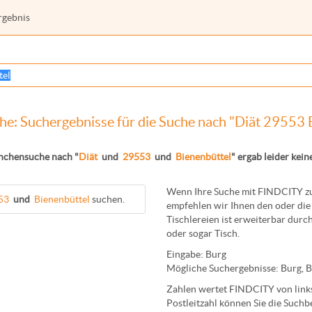
rgebnis
e: Suchergebnisse für die Suche nach "Diät 29553 
nchensuche nach "
Diät
und
29553
und
Bienenbüttel
" ergab leider keine
Wenn Ihre Suche mit FINDCITY zun
53
und
Bienenbüttel
suchen.
empfehlen wir Ihnen den oder die 
Tischlereien
ist erweiterbar durch
oder sogar
Tisch
.
Eingabe:
Burg
Mögliche Suchergebnisse:
Burg
,
B
Zahlen wertet FINDCITY von links 
Postleitzahl können Sie die Suchb