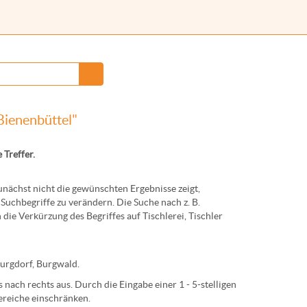
Bienenbüttel"
 Treffer.
ächst nicht die gewünschten Ergebnisse zeigt,
Suchbegriffe zu verändern. Die Suche nach z. B.
 die Verkürzung des Begriffes auf
Tischlerei
,
Tischler
urg
dorf,
Burg
wald.
nach rechts aus. Durch die Eingabe einer 1 - 5-stelligen
ereiche einschränken.