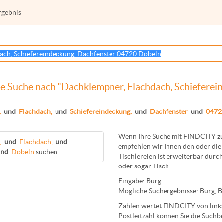
rgebnis
ie Suche nach "Dachklempner, Flachdach, Schiefere
,
und
Flachdach,
und
Schiefereindeckung,
und
Dachfenster
und
0472
Wenn Ihre Suche mit FINDCITY zun
,
und
Flachdach,
und
empfehlen wir Ihnen den oder die 
und
Döbeln
suchen.
Tischlereien
ist erweiterbar durch
oder sogar
Tisch
.
Eingabe:
Burg
Mögliche Suchergebnisse:
Burg
,
B
Zahlen wertet FINDCITY von links 
Postleitzahl können Sie die Suchb