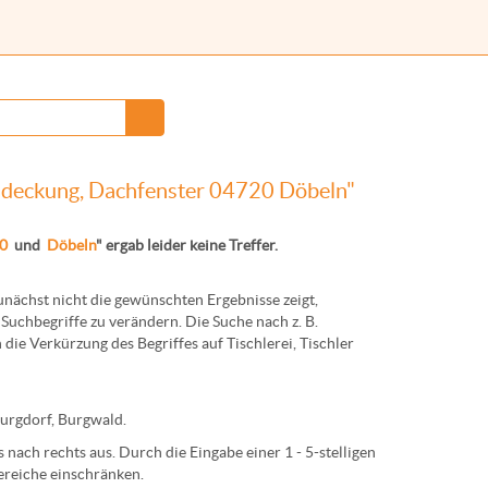
indeckung, Dachfenster 04720 Döbeln"
0
und
Döbeln
" ergab leider keine Treffer.
ächst nicht die gewünschten Ergebnisse zeigt,
Suchbegriffe zu verändern. Die Suche nach z. B.
 die Verkürzung des Begriffes auf
Tischlerei
,
Tischler
urg
dorf,
Burg
wald.
nach rechts aus. Durch die Eingabe einer 1 - 5-stelligen
ereiche einschränken.