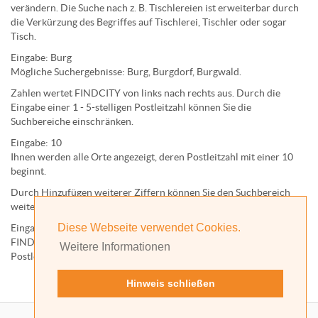
verändern. Die Suche nach z. B.
Tischlereien
ist erweiterbar durch
die Verkürzung des Begriffes auf
Tischlerei
,
Tischler
oder sogar
Tisch
.
Eingabe:
Burg
Mögliche Suchergebnisse:
Burg
,
Burg
dorf,
Burg
wald.
Zahlen wertet FINDCITY von links nach rechts aus. Durch die
Eingabe einer 1 - 5-stelligen Postleitzahl können Sie die
Suchbereiche einschränken.
Eingabe:
10
Ihnen werden
alle Orte
angezeigt, deren
Postleitzahl
mit einer
10
beginnt.
Durch Hinzufügen weiterer Ziffern können Sie den Suchbereich
weiter einschränken.
Diese Webseite verwendet Cookies.
Eingabe:
10585
FINDCITY präsentiert Ihnen ausschließlich die zu dieser
Weitere Informationen
Postleitzahl gehörende Kommune; in diesem Fall Berlin.
Hinweis schließen