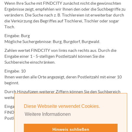
Wenn Ihre Suche mit FINDCITY zunächst nicht die gewünschten
Ergebnisse zeigt, empfehlen wir Ihnen den oder die Suchbegriffe zu
verändern. Die Suche nach z. B.
Tischlereien
ist erweiterbar durch
die Verkürzung des Begriffes auf
Tischlerei
,
Tischler
oder sogar
Tisch
.
Eingabe:
Burg
Mögliche Suchergebnisse:
Burg
,
Burg
dorf,
Burg
wald.
Zahlen wertet FINDCITY von links nach rechts aus. Durch die
Eingabe einer 1 - 5-stelligen Postleitzahl können Sie die
Suchbereiche einschränken.
Eingabe:
10
Ihnen werden
alle Orte
angezeigt, deren
Postleitzahl
mit einer
10
beginnt.
Durch Hinzufügen weiterer Ziffern können Sie den Suchbereich
weiter einschränken.
Diese Webseite verwendet Cookies.
Eingabe:
10585
FINDCITY präsentiert Ihnen ausschließlich die zu dieser
Weitere Informationen
Postleitzahl gehörende Kommune; in diesem Fall Berlin.
Hinweis schließen