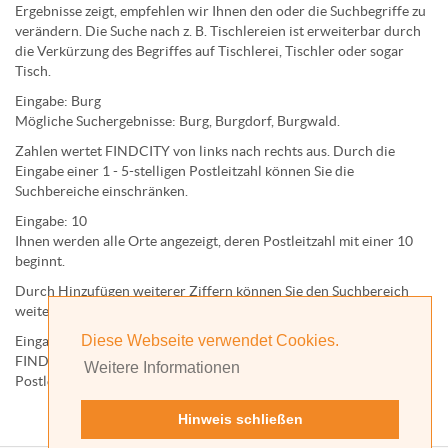
Ergebnisse zeigt, empfehlen wir Ihnen den oder die Suchbegriffe zu
verändern. Die Suche nach z. B.
Tischlereien
ist erweiterbar durch
die Verkürzung des Begriffes auf
Tischlerei
,
Tischler
oder sogar
Tisch
.
Eingabe:
Burg
Mögliche Suchergebnisse:
Burg
,
Burg
dorf,
Burg
wald.
Zahlen wertet FINDCITY von links nach rechts aus. Durch die
Eingabe einer 1 - 5-stelligen Postleitzahl können Sie die
Suchbereiche einschränken.
Eingabe:
10
Ihnen werden
alle Orte
angezeigt, deren
Postleitzahl
mit einer
10
beginnt.
Durch Hinzufügen weiterer Ziffern können Sie den Suchbereich
weiter einschränken.
Diese Webseite verwendet Cookies.
Eingabe:
10585
FINDCITY präsentiert Ihnen ausschließlich die zu dieser
Weitere Informationen
Postleitzahl gehörende Kommune; in diesem Fall Berlin.
Hinweis schließen